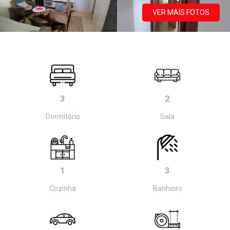
VER MAIS FOTOS
3
2
Dormitório
Sala
1
3
Cozinha
Banheiro