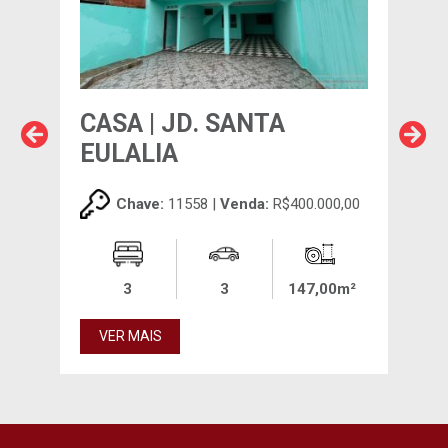
CASA | JD. SANTA
CA
EULALIA
00,00
Chave:
11558 |
Venda:
R$400.000,00
00m²
3
3
147,00m²
VE
VER MAIS