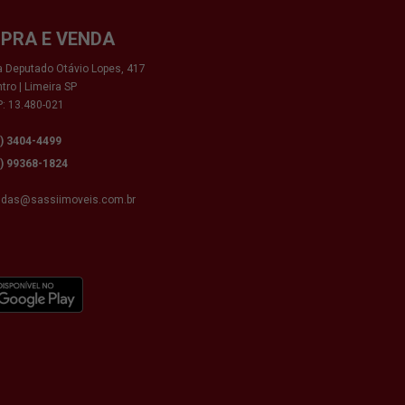
PRA E VENDA
 Deputado Otávio Lopes, 417
tro | Limeira SP
: 13.480-021
9) 3404-4499
9) 99368-1824
ndas@sassiimoveis.com.br