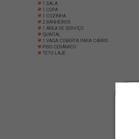
1 SALA
1 COPA
1 COZINHA
2 BANHEIROS
1 ÁREA DE SERVIÇO
QUINTAL
1 VAGA COBERTA PARA CARRO
PISO CERÂMICO
TETO LAJE