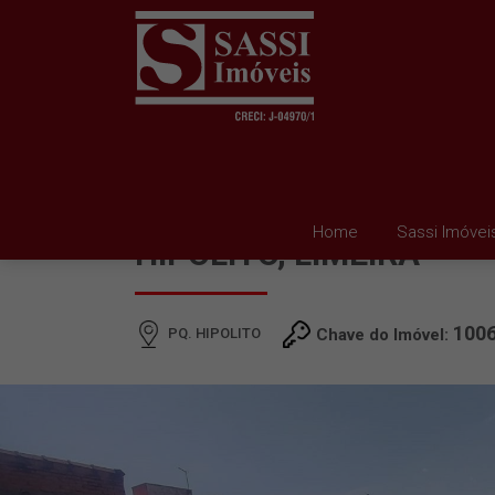
CASA À VENDA EM PQ.
Home
Sassi Imóvei
HIPOLITO, LIMEIRA
100
PQ. HIPOLITO
Chave do Imóvel: