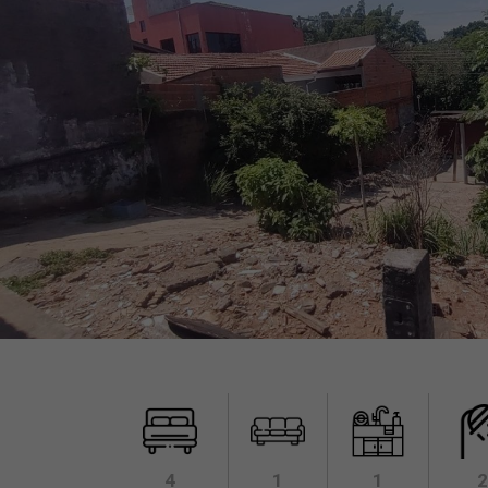
4
1
1
2