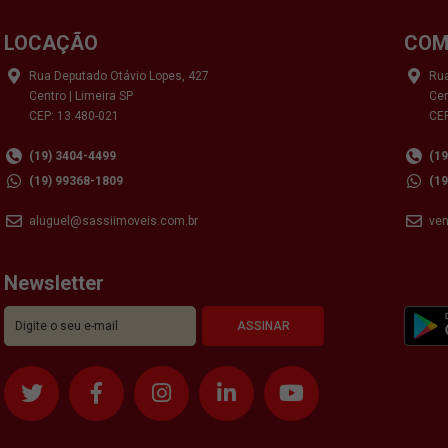
LOCAÇÃO
COM
Rua Deputado Otávio Lopes, 427
Rua
Centro | Limeira SP
Cen
CEP: 13.480-021
CEP
(19) 3404-4499
(1
(19) 99368-1809
(1
aluguel@sassiimoveis.com.br
ve
Newsletter