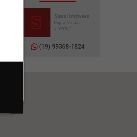
Sassi Imóveis
Depto. Vendas
J-04970/1
(19) 99368-1824