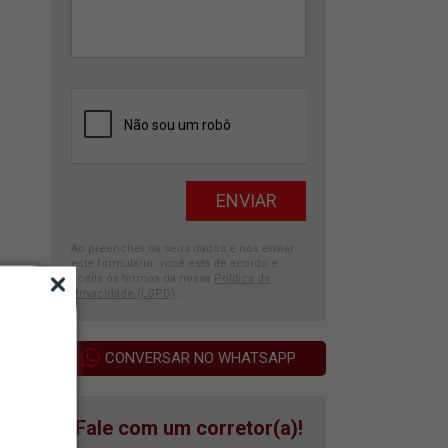
Ao preencher os seus dados e nos enviar
este formulário, você está de acordo e
aceita os termos da nossa
Política de
Privacidade (LGPD)
.
CONVERSAR NO WHATSAPP
Fale com um corretor(a)!