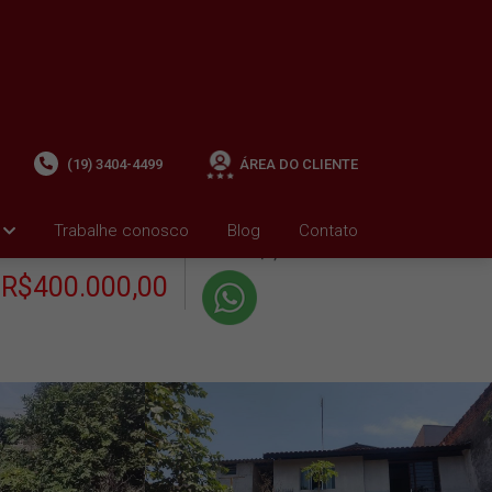
(19) 3404-4499
ÁREA DO CLIENTE
+ Condomínio R$0,00
i
Trabalhe conosco
Blog
Contato
VENDA
+ IPTU R$0,01
R$400.000,00