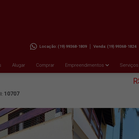
Locação:
(19) 99368-1809
Venda:
(19) 99368-1824
EGISTO
s
Alugar
Comprar
Empreendimentos
Serviços
R
10707
l: