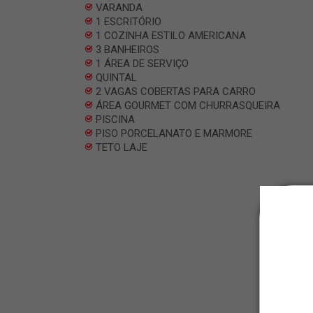
VARANDA
1 ESCRITÓRIO
1 COZINHA ESTILO AMERICANA
3 BANHEIROS
1 ÁREA DE SERVIÇO
QUINTAL
2 VAGAS COBERTAS PARA CARRO
ÁREA GOURMET COM CHURRASQUEIRA
PISCINA
PISO PORCELANATO E MARMORE
TETO LAJE