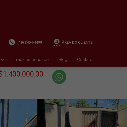
(19) 3404-4499
ÁREA DO CLIENTE
+ Condomínio R$0,00
i
Trabalhe conosco
Blog
Contato
VENDA
+ IPTU R$1.800,01
$1.400.000,00