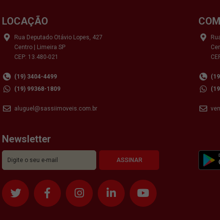
LOCAÇÃO
COM
Rua Deputado Otávio Lopes, 427
Rua
Centro | Limeira SP
Cen
CEP: 13.480-021
CEP
(19) 3404-4499
(1
(19) 99368-1809
(1
aluguel@sassiimoveis.com.br
ve
Newsletter