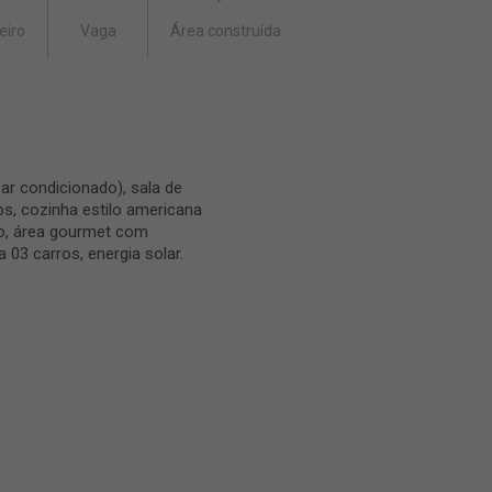
eiro
Vaga
Área construída
ar condicionado), sala de
os, cozinha estilo americana
io, área gourmet com
a 03 carros, energia solar.