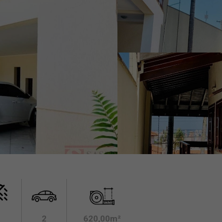
2
620,00m²