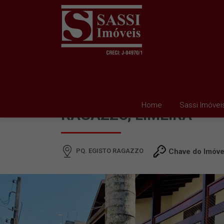
CASA À VENDA EM PQ. 
Home
Sassi Imóvei
RAGAZZO, LIMEIRA
PQ. EGISTO RAGAZZO
Chave do Imóve