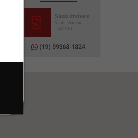
Sassi Imóveis
Depto. Vendas
J-04970/1
(19) 99368-1824