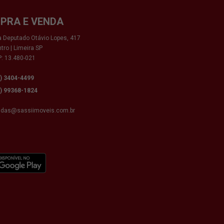
PRA E VENDA
 Deputado Otávio Lopes, 417
tro | Limeira SP
: 13.480-021
9) 3404-4499
9) 99368-1824
ndas@sassiimoveis.com.br