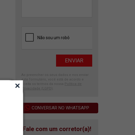
Ao preencher os seus dados e nos enviar
este formulário, você está de acordo e
aceita os termos da nossa
Política de
Privacidade (LGPD)
.
CONVERSAR NO WHATSAPP
Fale com um corretor(a)!