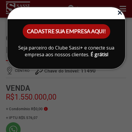
ÁREA DO CLIENTE
CADASTRE SUA EMPRESA AQUI!
CASA À VENDA EM CENTRO,
Seja parceiro do Clube Sassi+ e conecte sua
LIMEIRA
empresa aos nossos clientes.
É grátis!
11490
CENTRO
Chave do Imóvel:
VENDA
R$1.550.000,00
+ Condomínio R$0,00
i
+ IPTU R$5.576,07