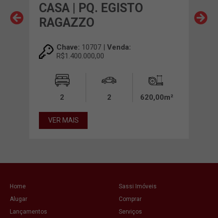
O
CASA | PQ. EGISTO
CA
RAGAZZO
Chave:
10707 |
Venda:
R$1.400.000,00
00m²
2
2
620,00m²
VE
VER MAIS
Home
Sassi Imóveis
Alugar
Comprar
Lançamentos
Serviços