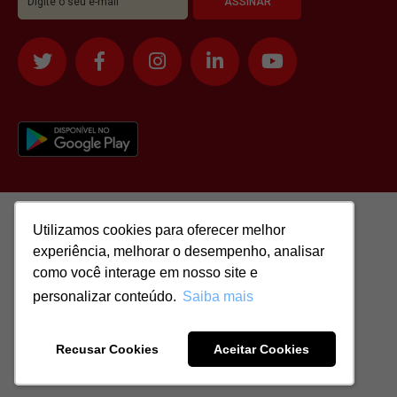
Utilizamos cookies para oferecer melhor
Utilizamos cookies para oferecer melhor
experiência, melhorar o desempenho, analisar
experiência, melhorar o desempenho, analisar
como você interage em nosso site e
como você interage em nosso site e
personalizar conteúdo.
personalizar conteúdo.
Saiba mais
Saiba mais
Todos os direitos reservados para: SASSI IMÓVEIS LTDA | CNPJ:
51.417.293/0001-48 | CRECI: J-04970/1
Recusar Cookies
Recusar Cookies
Aceitar Cookies
Aceitar Cookies