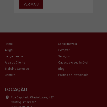
00m²
VER MAIS
VE
Home
Sassi Imóveis
Alugar
Comprar
Lançamentos
Serviços
Área do Cliente
Cadastre o seu Imóvel
Trabalhe Conosco
Blog
Contato
Política de Privacidade
LOCAÇÃO
Rua Deputado Otávio Lopes, 427
Centro | Limeira SP
CEP: 13.480-021