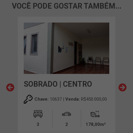
VOCÊ PODE GOSTAR TAMBÉM...
EC
SOBRADO | CENTRO
SOB
Chave:
10637 |
Venda:
R$450.000,00
00,00
3
2
178,00m²