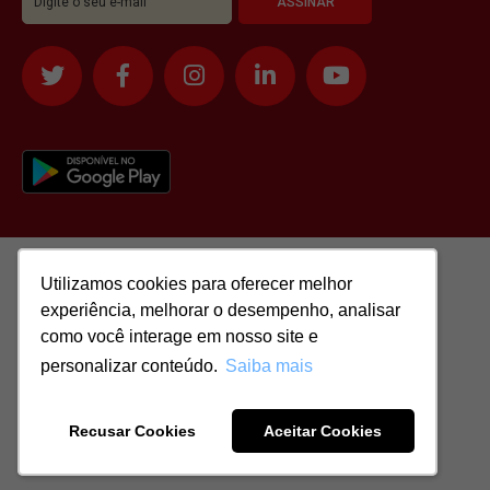
Utilizamos cookies para oferecer melhor
Utilizamos cookies para oferecer melhor
experiência, melhorar o desempenho, analisar
experiência, melhorar o desempenho, analisar
como você interage em nosso site e
como você interage em nosso site e
personalizar conteúdo.
personalizar conteúdo.
Saiba mais
Saiba mais
Todos os direitos reservados para: SASSI IMÓVEIS LTDA | CNPJ:
51.417.293/0001-48 | CRECI: J-04970/1
Recusar Cookies
Recusar Cookies
Aceitar Cookies
Aceitar Cookies