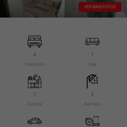
VER MAIS FOTOS
4
1
Dormitório
Sala
1
2
Cozinha
Banheiro