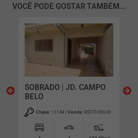
VOCÊ PODE GOSTAR TAMBÉM...
SOBRADO | JD. CAMPO
SO
O
BELO
EN
00,00
Chave:
11144 |
Venda:
R$370.000,00