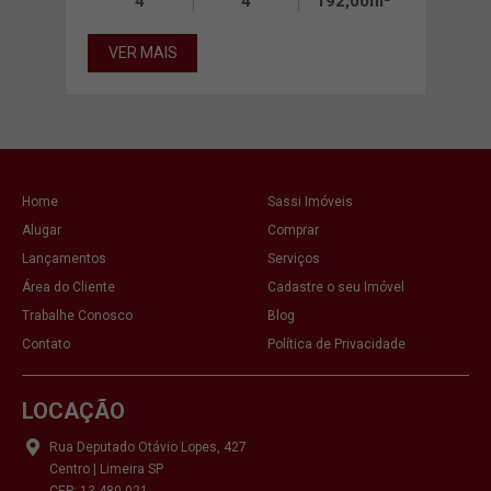
00m²
4
4
192,00m²
VER MAIS
VE
Home
Sassi Imóveis
Alugar
Comprar
Lançamentos
Serviços
Área do Cliente
Cadastre o seu Imóvel
Trabalhe Conosco
Blog
Contato
Política de Privacidade
LOCAÇÃO
Rua Deputado Otávio Lopes, 427
Centro | Limeira SP
CEP: 13.480-021