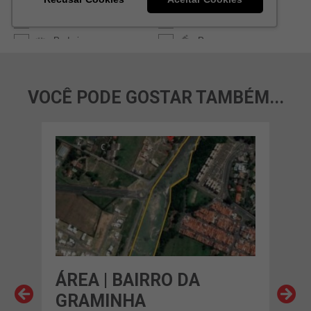
VOCÊ PODE GOSTAR TAMBÉM...
UMA
ÁREA | BAIRRO DA
ÁR
GRAMINHA
ELI