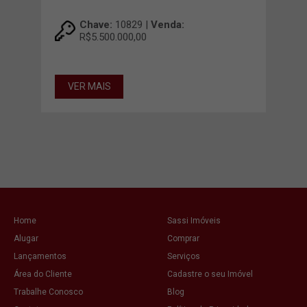
Chave:
10829 |
Venda:
R$5.500.000,00
VER MAIS
7.2
VE
Home
Sassi Imóveis
Alugar
Comprar
Lançamentos
Serviços
Área do Cliente
Cadastre o seu Imóvel
Trabalhe Conosco
Blog