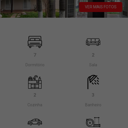
VER MAIS FOTOS
7
2
Dormitório
Sala
2
3
Cozinha
Banheiro