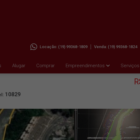
Locação:
(19) 99368-1809
Venda:
(19) 99368-1824
RRO DA
s
Alugar
Comprar
Empreendimentos
Serviços
R
10829
el: