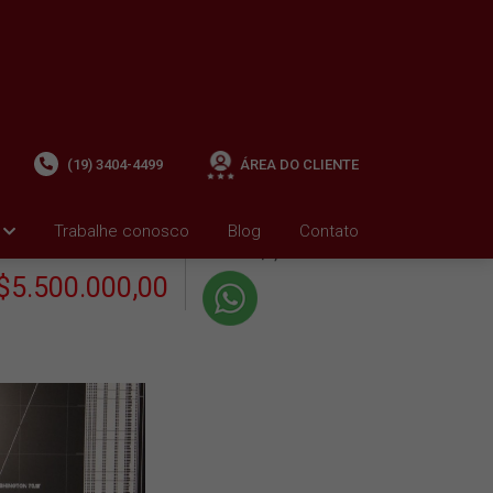
(19) 3404-4499
ÁREA DO CLIENTE
+ Condomínio R$0,00
i
Trabalhe conosco
Blog
Contato
VENDA
+ IPTU R$0,01
$5.500.000,00