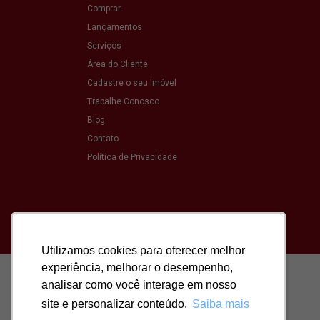
Comprar
Lançamentos
Serviços
Área do Cliente
Cadastre o seu Imóvel
Trabalhe Conosco
Blog
Contato
Política de Privacidade
Utilizamos cookies para oferecer melhor
Utilizamos cookies para oferecer melhor
experiência, melhorar o desempenho,
experiência, melhorar o desempenho,
analisar como você interage em nosso
analisar como você interage em nosso
site e personalizar conteúdo.
site e personalizar conteúdo.
Saiba mais
Saiba mais