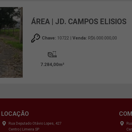
ÁREA | JD. CAMPOS ELISIOS
Chave:
10722 |
Venda:
R$6.000.000,00
7.284,00m²
LOCAÇÃO
COM
Rua Deputado Otávio Lopes, 427
Rua
Centro | Limeira SP
Cen