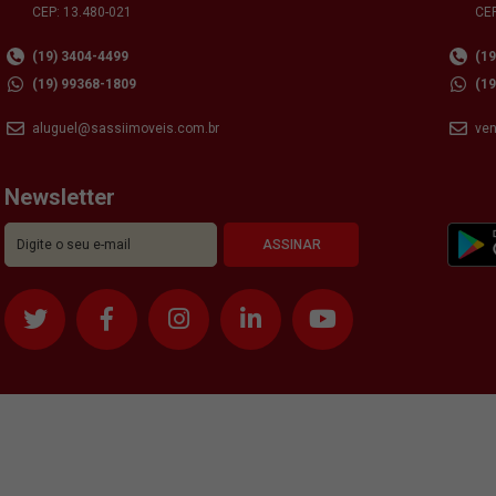
CEP: 13.480-021
CEP
(19) 3404-4499
(1
(19) 99368-1809
(1
aluguel@sassiimoveis.com.br
ve
Newsletter