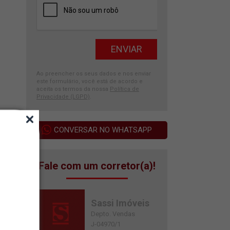
Ao preencher os seus dados e nos enviar
este formulário, você está de acordo e
aceita os termos da nossa
Política de
Privacidade (LGPD)
.
CONVERSAR NO WHATSAPP
Fale com um corretor(a)!
Sassi Imóveis
Depto. Vendas
J-04970/1