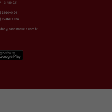
: 13.480-021
9) 3404-4499
9) 99368-1824
ndas@sassiimoveis.com.br