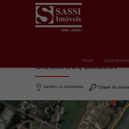
ÁREA À VENDA EM BAI
Home
Sassi Imóvei
GRAMINHA, LIMEIRA
BAIRRO DA GRAMINHA
Chave do Imóv