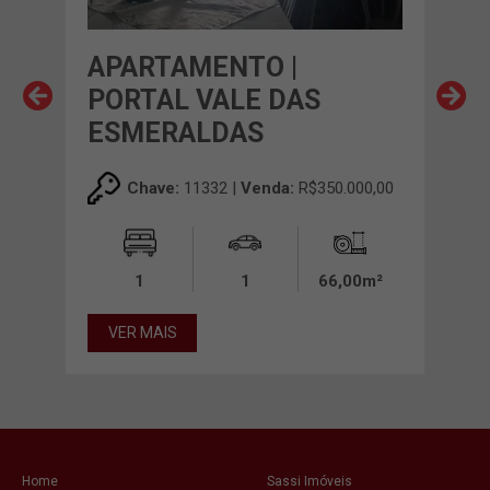
APARTAMENTO |
AP
PORTAL VALE DAS
IN
ESMERALDAS
00,00
Chave:
11332 |
Venda:
R$350.000,00
0m²
1
1
66,00m²
VE
VER MAIS
Home
Sassi Imóveis