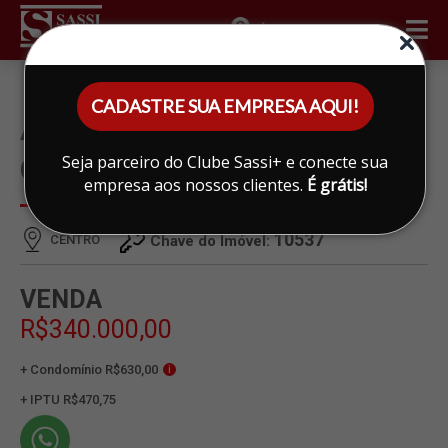
ÁREA DO CLIENTE
CADASTRE SUA EMPRESA AQUI!
APARTAMENTO À VENDA EM
Seja parceiro do Clube Sassi+ e conecte sua
CENTRO, LIMEIRA
empresa aos nossos clientes.
É grátis!
10537
CENTRO
Chave do Imóvel:
VENDA
R$340.000,00
+ Condomínio R$630,00
i
+ IPTU R$470,75