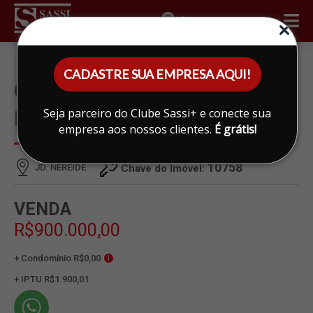
ÁREA DO CLIENTE
CADASTRE SUA EMPRESA AQUI!
CASA À VENDA EM JD.
Seja parceiro do Clube Sassi+ e conecte sua
NEREIDE, LIMEIRA
empresa aos nossos clientes.
É grátis!
10758
JD. NEREIDE
Chave do Imóvel:
VENDA
R$900.000,00
+ Condomínio R$0,00
i
+ IPTU R$1.900,01