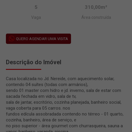
5
310,00m²
Vaga
Área construída
QUERO AGENDAR UMA VISITA
Descrição do Imóvel
Casa localizada no Jd. Nereide, com aquecimento solar,
contendo 04 suítes (todas com armários),
sendo 01 master com hidro e jd. inverno, sala de estar com
sacada fechada em vidro, sala de tv,
sala de jantar, escritório, cozinha planejada, banheiro social,
vaga coberta para 05 carros. nos
fundos edícula assobradada contendo no térreo - 01 quarto,
cozinha, banheiro, área de serviço, e
no piso superior - área gourmet com churrasqueira, sauna a
vapor, banheiro, varanda, piscina