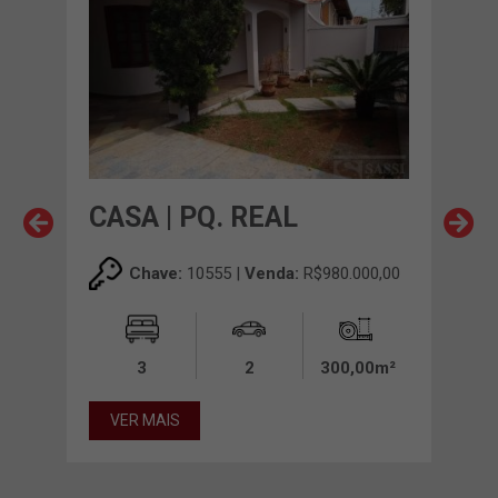
CASA | PQ. REAL
CA
Chave:
10555 |
Venda:
R$980.000,00
3
2
300,00m²
VER MAIS
VE