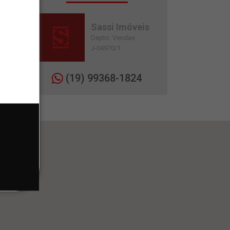
Sassi Imóveis
Depto. Vendas
J-04970/1
(19) 99368-1824