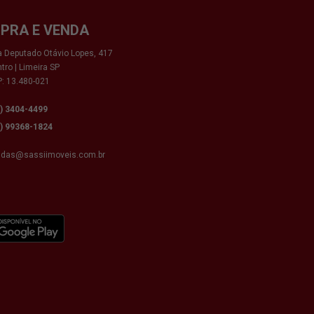
PRA E VENDA
 Deputado Otávio Lopes, 417
tro | Limeira SP
: 13.480-021
9) 3404-4499
9) 99368-1824
ndas@sassiimoveis.com.br