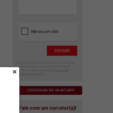
Ao preencher os seus dados e nos enviar
este formulário, você está de acordo e
aceita os termos da nossa
Política de
Privacidade (LGPD)
.
CONVERSAR NO WHATSAPP
Fale com um corretor(a)!