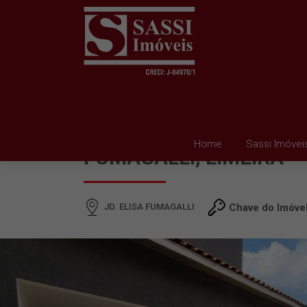
CASA À VENDA EM JD. 
Home
Sassi Imóvei
FUMAGALLI, LIMEIRA
JD. ELISA FUMAGALLI
Chave do Imóve