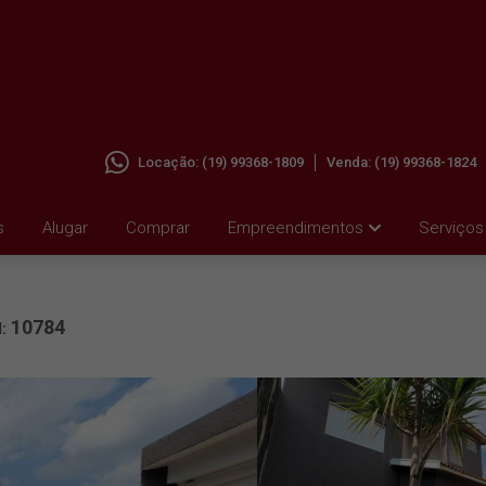
Locação:
(19) 99368-1809
Venda:
(19) 99368-1824
ELISA
s
Alugar
Comprar
Empreendimentos
Serviços
10784
l: