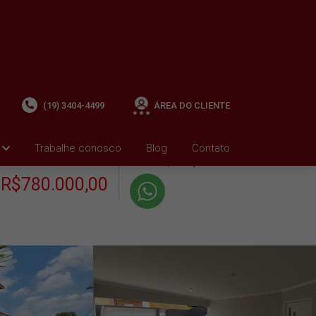
(19) 3404-4499
ÁREA DO CLIENTE
+ Condomínio R$0,00
i
Trabalhe conosco
Blog
Contato
VENDA
+ IPTU R$1.351,37
R$780.000,00