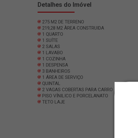
Detalhes do Imóvel
275 M2 DE TERRENO
219,28 M2 ÀREA CONSTRUIDA
1 QUARTO
1 SUÍTE
2 SALAS
1 LAVABO
1 COZINHA
1 DESPENSA
3 BANHEIROS
1 ÁREA DE SERVIÇO
QUINTAL
2 VAGAS COBERTAS PARA CARRO
PISO VÍNILICO E PORCELANATO
TETO LAJE