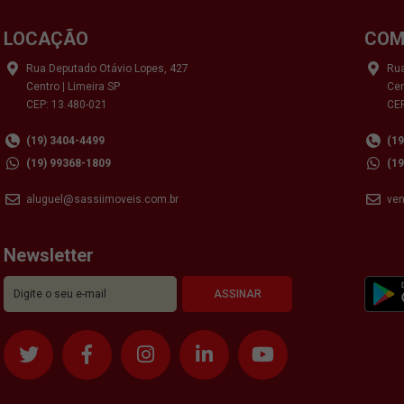
LOCAÇÃO
COM
Rua Deputado Otávio Lopes, 427
Rua
Centro | Limeira SP
Cen
CEP: 13.480-021
CEP
(19) 3404-4499
(1
(19) 99368-1809
(1
aluguel@sassiimoveis.com.br
ve
Newsletter