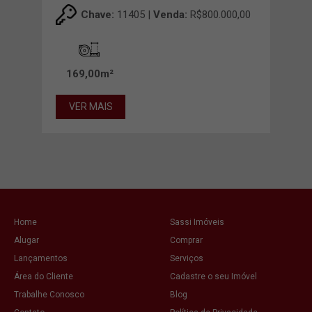
FU
00,00
Chave:
11405 |
Venda:
R$800.000,00
00m²
169,00m²
VER MAIS
VE
Home
Sassi Imóveis
Alugar
Comprar
Lançamentos
Serviços
Área do Cliente
Cadastre o seu Imóvel
Trabalhe Conosco
Blog