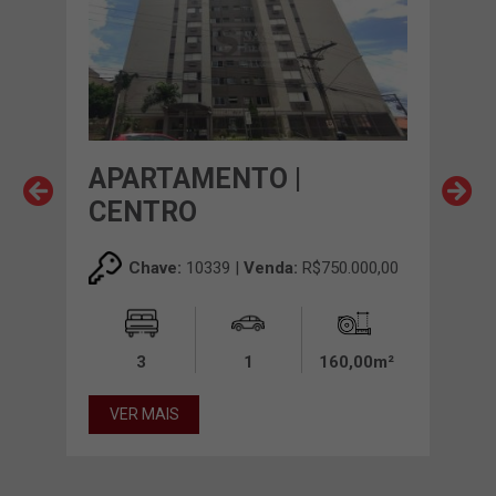
APARTAMENTO |
AP
CENTRO
NO
00,00
Chave:
10339 |
Venda:
R$750.000,00
0m²
3
1
160,00m²
VER MAIS
VE