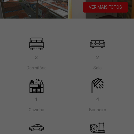
VER MAIS FOTOS
3
2
Dormitório
Sala
1
4
Cozinha
Banheiro