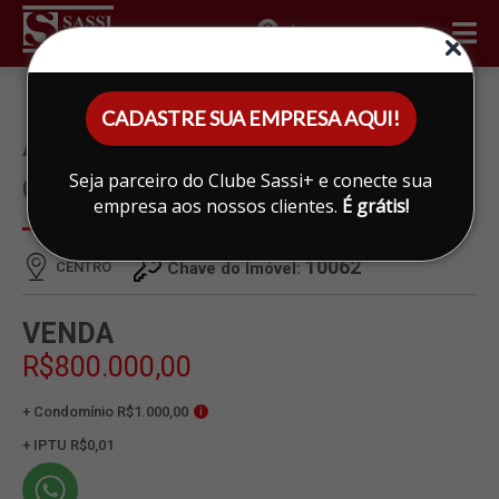
ÁREA DO CLIENTE
CADASTRE SUA EMPRESA AQUI!
APARTAMENTO À VENDA EM
Seja parceiro do Clube Sassi+ e conecte sua
CENTRO, LIMEIRA
empresa aos nossos clientes.
É grátis!
10062
CENTRO
Chave do Imóvel:
VENDA
R$800.000,00
+ Condomínio R$1.000,00
i
+ IPTU R$0,01