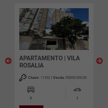
APARTAMENTO | VILA
AP
S
ROSALIA
RO
00,00
Chave:
11552 |
Venda:
R$850.000,00
0m²
3
1