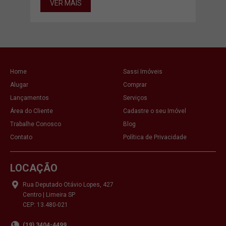
VER MAIS
VE
Home
Sassi Imóveis
Alugar
Comprar
Lançamentos
Serviços
Área do Cliente
Cadastre o seu Imóvel
Trabalhe Conosco
Blog
Contato
Política de Privacidade
LOCAÇÃO
Rua Deputado Otávio Lopes, 427
Centro | Limeira SP
CEP: 13.480-021
(19) 3404-4499