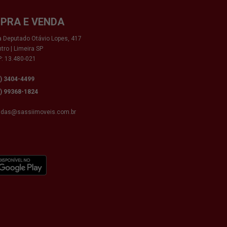
PRA E VENDA
 Deputado Otávio Lopes, 417
tro | Limeira SP
: 13.480-021
9) 3404-4499
9) 99368-1824
ndas@sassiimoveis.com.br