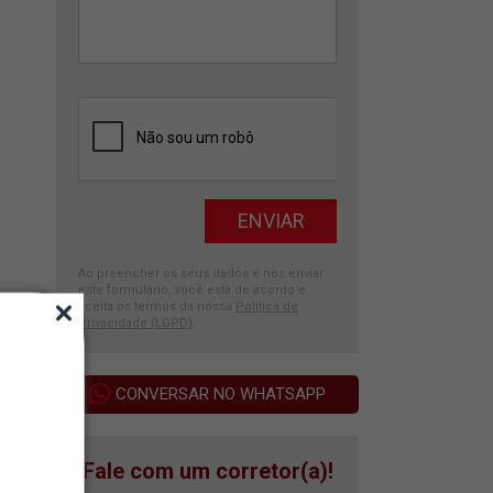
Ao preencher os seus dados e nos enviar
este formulário, você está de acordo e
aceita os termos da nossa
Política de
Privacidade (LGPD)
.
CONVERSAR NO WHATSAPP
Fale com um corretor(a)!