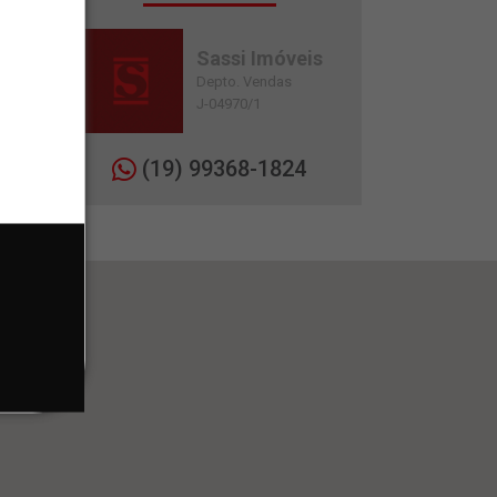
Sassi Imóveis
Depto. Vendas
J-04970/1
(19) 99368-1824