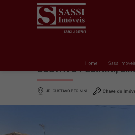
TERRENO À VENDA EM 
Home
Sassi Imóvei
GUSTAVO PECININI, LI
JD. GUSTAVO PECININI
Chave do Imóv