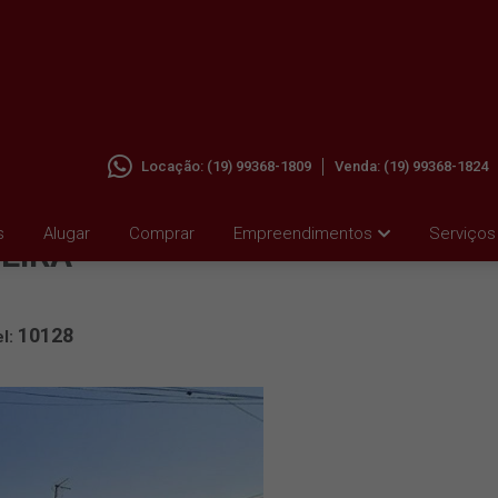
Locação:
(19) 99368-1809
Venda:
(19) 99368-1824
JD.
s
Alugar
Comprar
Empreendimentos
Serviços
MEIRA
10128
el: