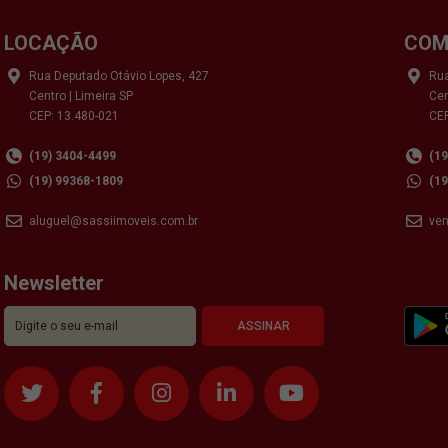
LOCAÇÃO
COM
Rua Deputado Otávio Lopes, 427
Rua
Centro | Limeira SP
Cen
CEP: 13.480-021
CEP
(19) 3404-4499
(1
(19) 99368-1809
(1
aluguel@sassiimoveis.com.br
ve
Newsletter