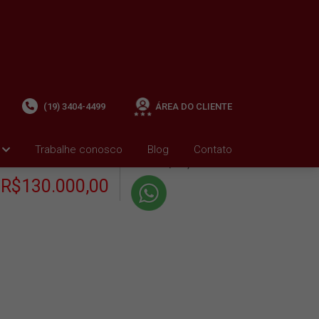
(19) 3404-4499
ÁREA DO CLIENTE
+ Condomínio R$0,00
i
Trabalhe conosco
Blog
Contato
VENDA
+ IPTU R$386,01
R$130.000,00