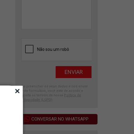
Ao preencher os seus dados e nos enviar
este formulário, você está de acordo e
aceita os termos da nossa
Política de
Privacidade (LGPD)
.
CONVERSAR NO WHATSAPP