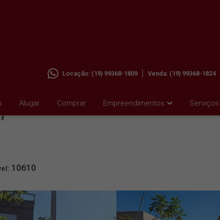
Locação:
(19) 99368-1809
Venda:
(19) 99368-1824
s
Alugar
Comprar
Empreendimentos
Serviços
,
10610
el: