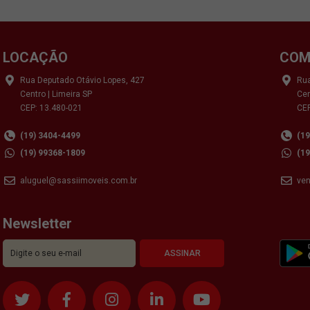
LOCAÇÃO
COM
Rua Deputado Otávio Lopes, 427
Rua
Centro | Limeira SP
Cen
CEP: 13.480-021
CEP
(19) 3404-4499
(1
(19) 99368-1809
(1
aluguel@sassiimoveis.com.br
ve
Newsletter