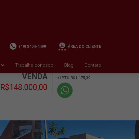
(19) 3404-4499
ÁREA DO CLIENTE
Trabalhe conosco
Blog
Contato
+ Condomínio R$0,00
i
VENDA
+ IPTU R$1.175,39
R$148.000,00