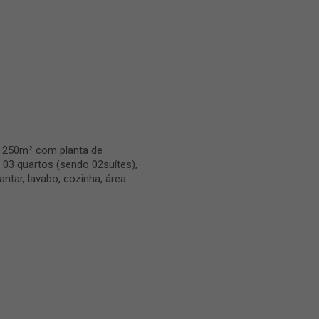
o 250m² com planta de
 03 quartos (sendo 02suítes),
jantar, lavabo, cozinha, área