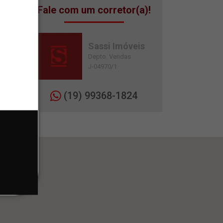
Fale com um corretor(a)!
Sassi Imóveis
Depto. Vendas
J-04970/1
(19) 99368-1824