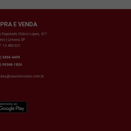
PRA E VENDA
 Deputado Otávio Lopes, 417
tro | Limeira SP
: 13.480-021
9) 3404-4499
9) 99368-1824
ndas@sassiimoveis.com.br