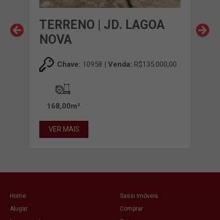
AVO
TERRENO | JD. LAGOA
TE
NOVA
PEC
00,00
Chave:
10958 |
Venda:
R$135.000,00
168,00m²
16
VER MAIS
VE
Home
Sassi Imóveis
Alugar
Comprar