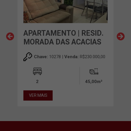
APARTAMENTO | RESID.
AP
MORADA DAS ACACIAS
HI
00,00
Chave:
10278 |
Venda:
R$230.000,00
0m²
2
45,00m²
VER MAIS
VE