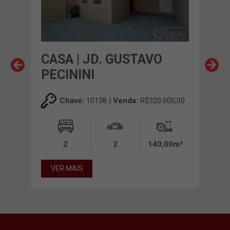
CASA | JD. GUSTAVO
CAS
PECININI
00,00
Chave:
10138 |
Venda:
R$320.000,00
0m²
2
2
140,00m²
VE
VER MAIS