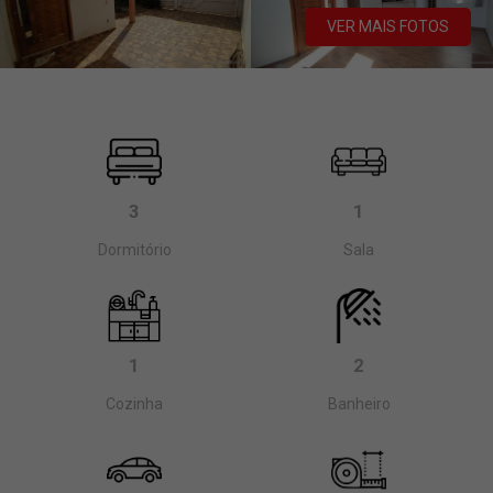
VER MAIS FOTOS
3
1
Dormitório
Sala
1
2
Cozinha
Banheiro