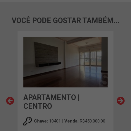
VOCÊ PODE GOSTAR TAMBÉM...
 DO
APARTAMENTO |
AP
CENTRO
CH
00,00
Chave:
10401 |
Venda:
R$450.000,00