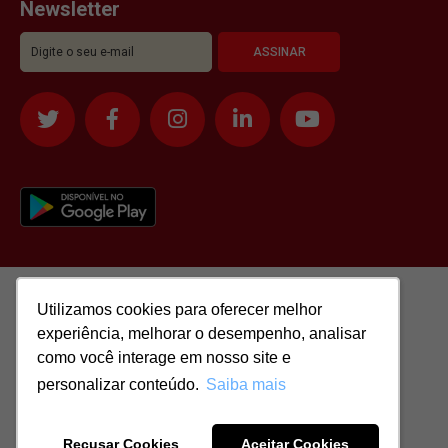
Newsletter
Utilizamos cookies para oferecer melhor
Utilizamos cookies para oferecer melhor
experiência, melhorar o desempenho, analisar
experiência, melhorar o desempenho, analisar
como você interage em nosso site e
como você interage em nosso site e
personalizar conteúdo.
personalizar conteúdo.
Saiba mais
Saiba mais
Todos os direitos reservados para: SASSI IMÓVEIS LTDA | CNPJ:
51.417.293/0001-48 | CRECI: J-04970/1
Recusar Cookies
Recusar Cookies
Aceitar Cookies
Aceitar Cookies