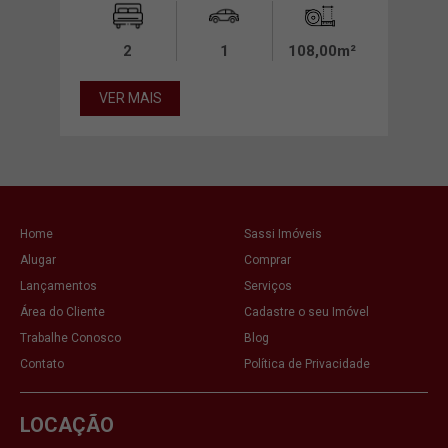
0m²
2
1
108,00m²
VER MAIS
VE
Home
Sassi Imóveis
Alugar
Comprar
Lançamentos
Serviços
Área do Cliente
Cadastre o seu Imóvel
Trabalhe Conosco
Blog
Contato
Política de Privacidade
LOCAÇÃO