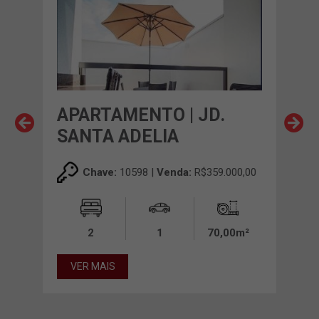
A
APARTAMENTO | JD.
AP
SANTA ADELIA
ES
00,00
Chave:
10598 |
Venda:
R$359.000,00
0m²
2
1
70,00m²
VER MAIS
VE