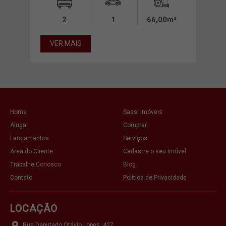
0m²
2
1
66,00m²
VER MAIS
VE
Home
Sassi Imóveis
Alugar
Comprar
Lançamentos
Serviços
Área do Cliente
Cadastre o seu Imóvel
Trabalhe Conosco
Blog
Contato
Política de Privacidade
LOCAÇÃO
Rua Deputado Otávio Lopes, 427