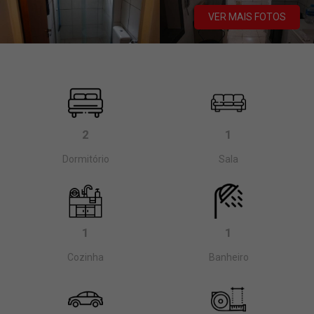
VER MAIS FOTOS
2
1
Dormitório
Sala
1
1
Cozinha
Banheiro