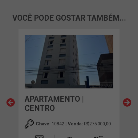
VOCÊ PODE GOSTAR TAMBÉM...
APARTAMENTO |
AP
CENTRO
OU
00,00
Chave:
10842 |
Venda:
R$275.000,00