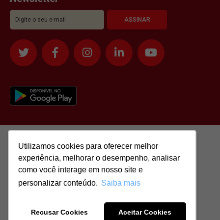
Utilizamos cookies para oferecer melhor
Utilizamos cookies para oferecer melhor
experiência, melhorar o desempenho, analisar
experiência, melhorar o desempenho, analisar
como você interage em nosso site e
como você interage em nosso site e
personalizar conteúdo.
personalizar conteúdo.
Saiba mais
Saiba mais
Todos os direitos reservados para: SASSI IMÓVEIS LTDA | CNPJ:
51.417.293/0001-48 | CRECI: J-04970/1
Recusar Cookies
Recusar Cookies
Aceitar Cookies
Aceitar Cookies