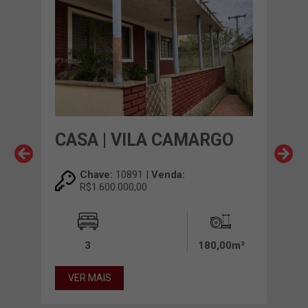
CASA | VILA CAMARGO
CA
Chave:
10891 |
Venda:
R$1.600.000,00
3
180,00m²
00m²
VER MAIS
VE