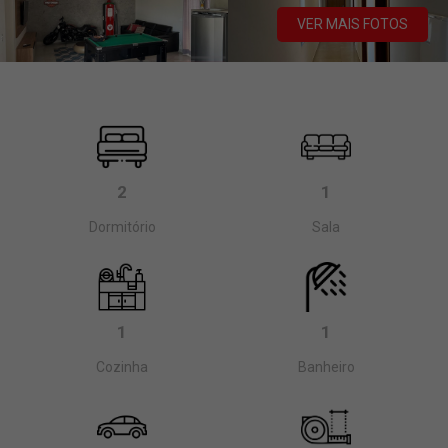
VER MAIS FOTOS
2
1
Dormitório
Sala
1
1
Cozinha
Banheiro