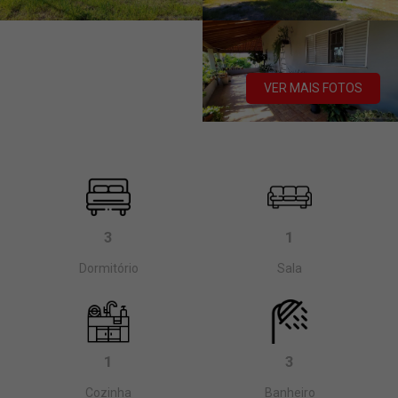
VER MAIS FOTOS
3
1
Dormitório
Sala
1
3
Cozinha
Banheiro