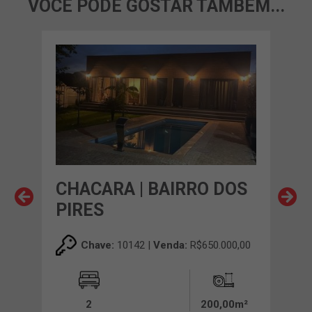
VOCÊ PODE GOSTAR TAMBÉM...
OS
CHACARA | BAIRRO DOS
CH
PIRES
PI
00,00
Chave:
10142 |
Venda:
R$650.000,00
00m²
2
200,00m²