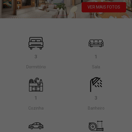
VER MAIS FOTOS
3
1
Dormitório
Sala
1
3
Cozinha
Banheiro