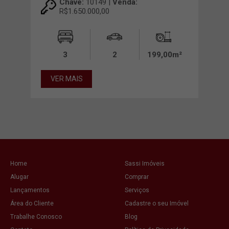
Chave:
10149 |
Venda:
R$1.650.000,00
00m²
3
2
199,00m²
VER MAIS
VE
Home
Sassi Imóveis
Alugar
Comprar
Lançamentos
Serviços
Área do Cliente
Cadastre o seu Imóvel
Trabalhe Conosco
Blog