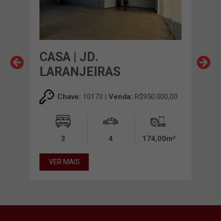
S
CASA | JD.
CA
LARANJEIRAS
Chave:
10173 |
Venda:
R$950.000,00
00m²
3
4
174,00m²
VE
VER MAIS