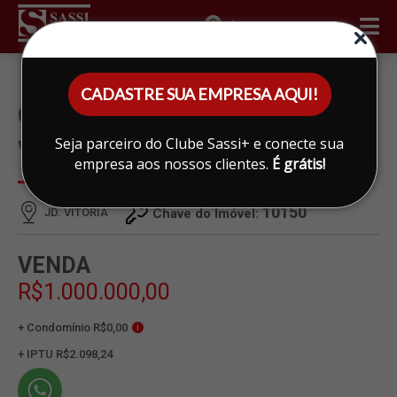
ÁREA DO CLIENTE
CADASTRE SUA EMPRESA AQUI!
CASA À VENDA EM JD.
Seja parceiro do Clube Sassi+ e conecte sua
VITORIA, LIMEIRA
empresa aos nossos clientes.
É grátis!
10150
JD. VITORIA
Chave do Imóvel:
VENDA
R$1.000.000,00
+ Condomínio R$0,00
i
+ IPTU R$2.098,24