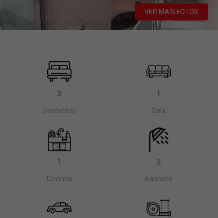
VER MAIS FOTOS
3
1
Dormitório
Sala
1
2
Cozinha
Banheiro