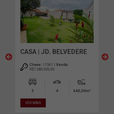
CASA | JD. BELVEDERE
CA
Chave:
11561 |
Venda:
R$1.080.000,00
3
4
640,00m²
00m²
VER MAIS
VE