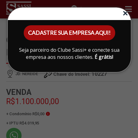
ÁREA DO CLIENTE
CADASTRE SUA EMPRESA AQUI!
CASA À VENDA EM JD.
Seja parceiro do Clube Sassi+ e conecte sua
NEREIDE, LIMEIRA
empresa aos nossos clientes.
É grátis!
10227
JD. NEREIDE
Chave do Imóvel:
VENDA
R$1.100.000,00
+ Condomínio R$0,00
i
+ IPTU R$4.019,95