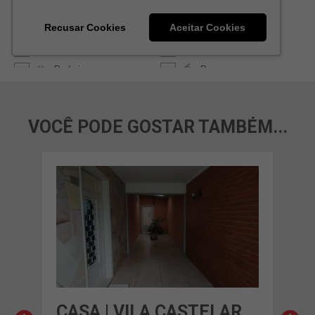
VOCÊ PODE GOSTAR TAMBÉM...
CASA | VILA CASTELAR
CAS