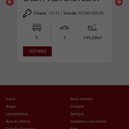
IV
Chave:
10131 |
Venda:
R$580.000,00
00,00
5
1
199,00m²
00m²
VER MAIS
VE
Home
Sassi Imóveis
Alugar
Comprar
Lançamentos
Serviços
Área do Cliente
Cadastre o seu Imóvel
Trabalhe Conosco
Blog