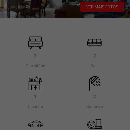
VER MAIS FOTOS
3
2
Dormitório
Sala
1
2
Cozinha
Banheiro