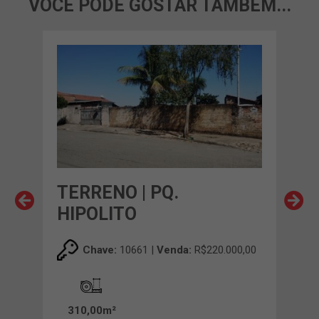
VOCÊ PODE GOSTAR TAMBÉM...
TERRENO | PQ.
TER
HIPOLITO
00,00
Chave:
10661 |
Venda:
R$220.000,00
25
310,00m²