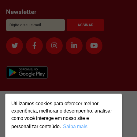
Newsletter
Utilizamos cookies para oferecer melhor
Utilizamos cookies para oferecer melhor
experiência, melhorar o desempenho, analisar
experiência, melhorar o desempenho, analisar
como você interage em nosso site e
como você interage em nosso site e
personalizar conteúdo.
personalizar conteúdo.
Saiba mais
Saiba mais
Todos os direitos reservados para: SASSI IMÓVEIS LTDA | CNPJ: