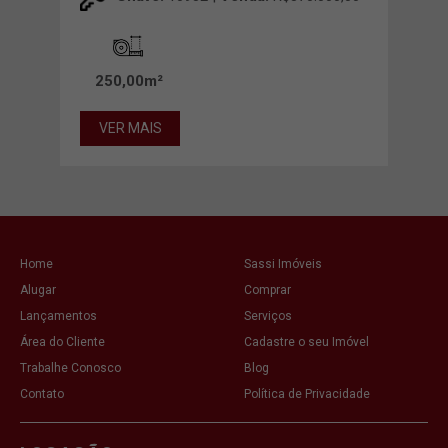
44
250,00m²
VE
VER MAIS
Home
Sassi Imóveis
Alugar
Comprar
Lançamentos
Serviços
Área do Cliente
Cadastre o seu Imóvel
Trabalhe Conosco
Blog
Contato
Política de Privacidade