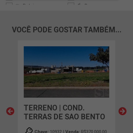
VOCÊ PODE GOSTAR TAMBÉM...
TERRENO | COND.
TE
TERRAS DE SAO BENTO
00,00
Chave:
10932 |
Venda:
R$370.000,00