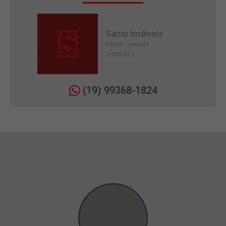
Sassi Imóveis
Depto. Vendas
J-04970/1
(19) 99368-1824