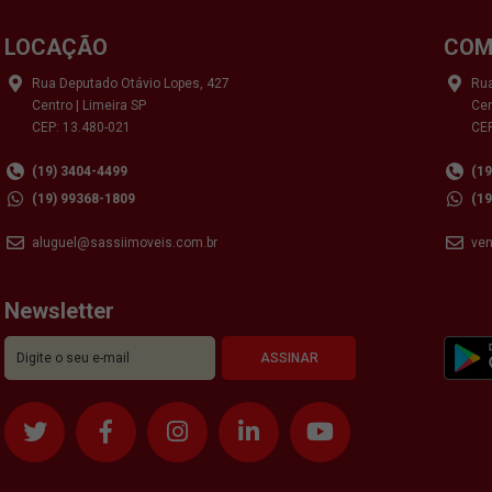
LOCAÇÃO
COM
Rua Deputado Otávio Lopes, 427
Rua
Centro | Limeira SP
Cen
CEP: 13.480-021
CEP
(19) 3404-4499
(1
(19) 99368-1809
(1
aluguel@sassiimoveis.com.br
ve
Newsletter