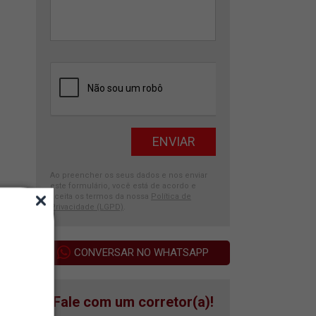
Ao preencher os seus dados e nos enviar
este formulário, você está de acordo e
aceita os termos da nossa
Política de
Privacidade (LGPD)
.
CONVERSAR NO WHATSAPP
Fale com um corretor(a)!