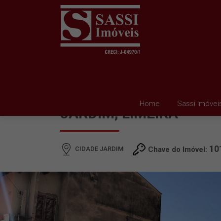
TERRENO À VENDA EM 
Home
Sassi Imóvei
JARDIM, LIMEIRA
10
CIDADE JARDIM
Chave do Imóvel: