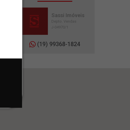
Sassi Imóveis
Depto. Vendas
J-04970/1
(19) 99368-1824