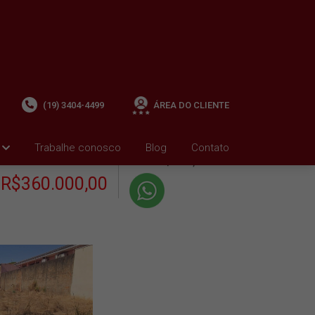
(19) 3404-4499
ÁREA DO CLIENTE
+ Condomínio R$0,00
i
Trabalhe conosco
Blog
Contato
VENDA
+ IPTU R$1.800,01
R$360.000,00