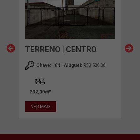
TERRENO | CENTRO
TE
00
Chave:
184 |
Aluguel:
R$3.500,00
292,00m²
30
VER MAIS
VE