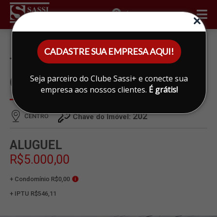
ÁREA DO CLIENTE
CADASTRE SUA EMPRESA AQUI!
TERRENO PARA ALUGAR EM
Seja parceiro do Clube Sassi+ e conecte sua
CENTRO, LIMEIRA
empresa aos nossos clientes.
É grátis!
202
CENTRO
Chave do Imóvel:
ALUGUEL
R$5.000,00
+ Condomínio R$0,00
i
+ IPTU R$546,11