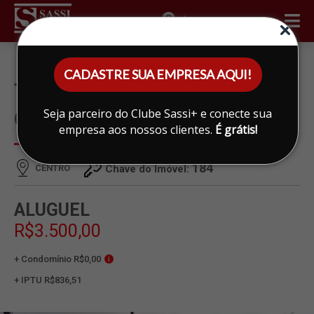
ÁREA DO CLIENTE
CADASTRE SUA EMPRESA AQUI!
TERRENO PARA ALUGAR EM
Seja parceiro do Clube Sassi+ e conecte sua
CENTRO, LIMEIRA
empresa aos nossos clientes.
É grátis!
184
CENTRO
Chave do Imóvel:
ALUGUEL
R$3.500,00
+ Condomínio R$0,00
i
+ IPTU R$836,51