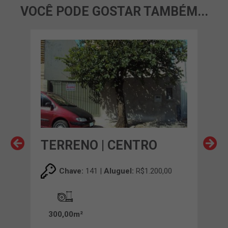
VOCÊ PODE GOSTAR TAMBÉM...
TERRENO | CENTRO
TE
00
Chave:
141 |
Aluguel:
R$1.200,00
300,00m²
62