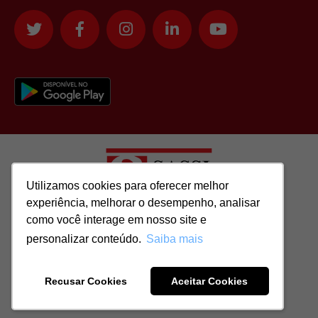
Utilizamos cookies para oferecer melhor
Utilizamos cookies para oferecer melhor
experiência, melhorar o desempenho, analisar
experiência, melhorar o desempenho, analisar
como você interage em nosso site e
como você interage em nosso site e
Todos os direitos reservados para: SASSI IMÓVEIS LTDA | CNPJ:
personalizar conteúdo.
personalizar conteúdo.
Saiba mais
Saiba mais
51.417.293/0001-48 | CRECI: J-04970/1
Recusar Cookies
Recusar Cookies
Aceitar Cookies
Aceitar Cookies