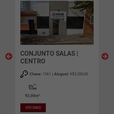
CONJUNTO SALAS |
CO
CENTRO
CE
,00
Chave:
1361 |
Aluguel:
R$5.200,00
92,00m²
28
VER MAIS
VE