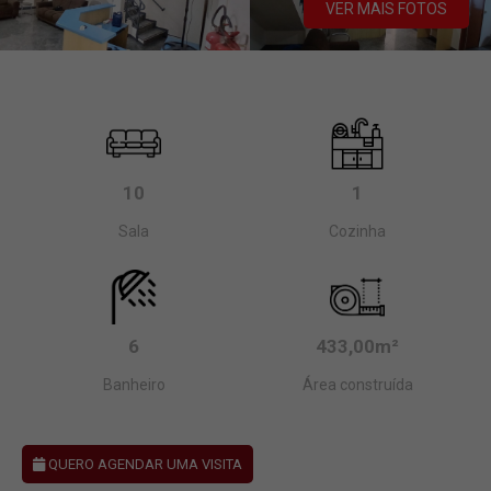
VER MAIS FOTOS
10
1
Sala
Cozinha
6
433,00m²
Banheiro
Área construída
QUERO AGENDAR UMA VISITA