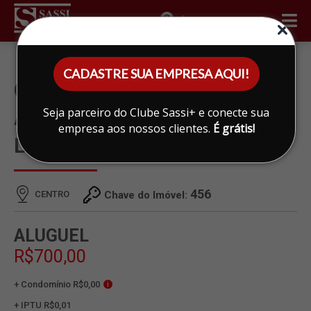
ÁREA DO CLIENTE
CADASTRE SUA EMPRESA AQUI!
CONJUNTO SALAS PARA
Seja parceiro do Clube Sassi+ e conecte sua
ALUGAR EM CENTRO,
empresa aos nossos clientes.
É grátis!
LIMEIRA
456
CENTRO
Chave do Imóvel:
ALUGUEL
R$700,00
+ Condomínio R$0,00
i
+ IPTU R$0,01