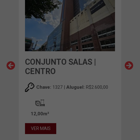
CONJUNTO SALAS |
CO
CENTRO
CE
0
Chave:
1327 |
Aluguel:
R$2.600,00
12,00m²
10
VER MAIS
VE