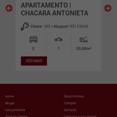
APARTAMENTO |
AP
A
CHACARA ANTONIETA
CH
00
Chave:
533 |
Aluguel:
R$1.030,00
0m²
2
1
33,00m²
VER MAIS
VE
Home
Sassi Imóveis
Alugar
Comprar
Lançamentos
Serviços
Área do Cliente
Cadastre o seu Imóvel