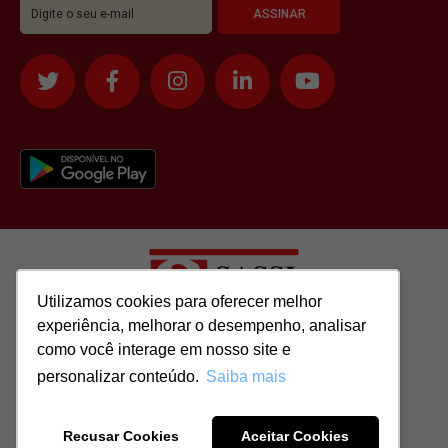
Utilizamos cookies para oferecer melhor
Utilizamos cookies para oferecer melhor
experiência, melhorar o desempenho, analisar
experiência, melhorar o desempenho, analisar
como você interage em nosso site e
como você interage em nosso site e
Todos os direitos reservados para: SASSI IMÓVEIS LTDA | CNPJ:
personalizar conteúdo.
personalizar conteúdo.
Saiba mais
Saiba mais
51.417.293/0001-48 | CRECI: J-04970/1
Recusar Cookies
Recusar Cookies
Aceitar Cookies
Aceitar Cookies