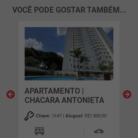
VOCÊ PODE GOSTAR TAMBÉM...
EM 
APARTAMENTO |
AP
A
CHACARA ANTONIETA
CH
00
Chave:
1647 |
Aluguel:
R$1.800,00