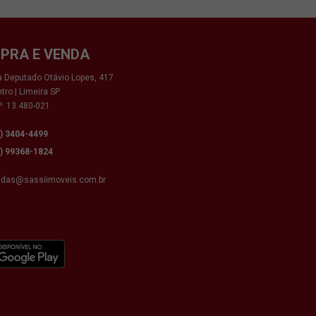
PRA E VENDA
 Deputado Otávio Lopes, 417
tro | Limeira SP
: 13.480-021
9) 3404-4499
9) 99368-1824
ndas@sassiimoveis.com.br