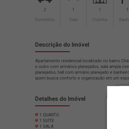
2
1
1
1
Dormitório
Sala
Cozinha
Banh
Descrição do Imóvel
Apartamento residencial localizado no bairro Chá
e outro com armários planejados, sala ampla com
planejados, hall com armário planejado e banheiro
quem busca conforto e organização em um espaç
Detalhes do Imóvel
1 QUARTO
1 SUÍTE
1 SALA