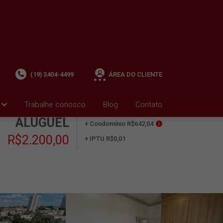
(19) 3404-4499
ÁREA DO CLIENTE
Trabalhe conosco
Blog
Contato
ALUGUEL
+ Condomínio R$642,04
i
R$2.200,00
+ IPTU R$0,01