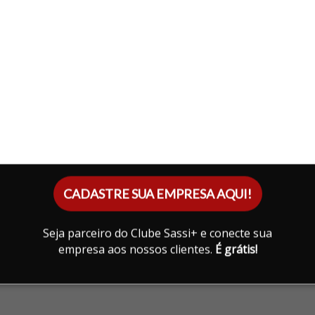
PLAYGROUND
COWORKING
BICICLETARIO
MINIMERCADO
SOLARIUM
CHURRASQUEIRA
CADASTRE SUA EMPRESA AQUI!
Seja parceiro do Clube Sassi+ e conecte sua
empresa aos nossos clientes.
É grátis!