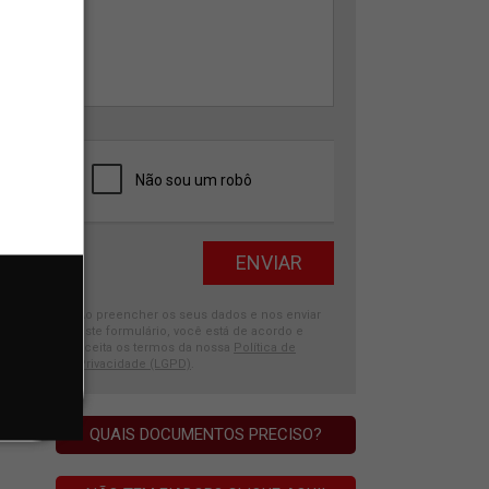
Ao preencher os seus dados e nos enviar
este formulário, você está de acordo e
aceita os termos da nossa
Política de
Privacidade (LGPD)
.
QUAIS DOCUMENTOS PRECISO?