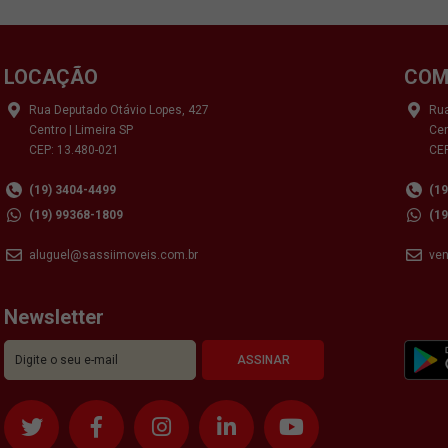
LOCAÇÃO
COM
Rua Deputado Otávio Lopes, 427
Rua
Centro | Limeira SP
Cen
CEP: 13.480-021
CEP
(19) 3404-4499
(1
(19) 99368-1809
(1
aluguel@sassiimoveis.com.br
ve
Newsletter