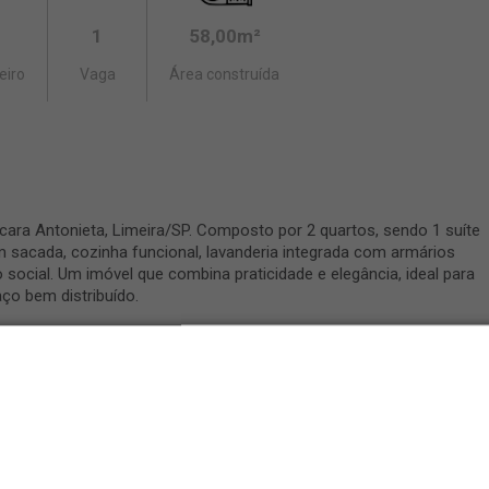
1
58,00m²
eiro
Vaga
Área construída
cara Antonieta, Limeira/SP. Composto por 2 quartos, sendo 1 suíte
 sacada, cozinha funcional, lavanderia integrada com armários
 social. Um imóvel que combina praticidade e elegância, ideal para
o bem distribuído.
Infraestrutura
PISCINA
ACADEMIA
ESPAÇO GOURMET