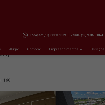
Locação:
(19) 99368-1809
Venda:
(19) 99368-1824
ALUGAR
s
Alugar
Comprar
Empreendimentos
Serviços
TA,
160
l: