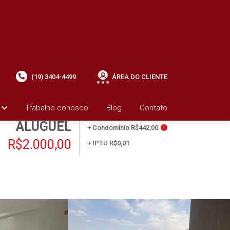
(19) 3404-4499
ÁREA DO CLIENTE
Trabalhe conosco
Blog
Contato
ALUGUEL
+ Condomínio R$442,00
i
R$2.000,00
+ IPTU R$0,01