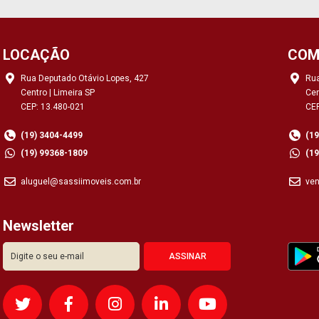
LOCAÇÃO
COM
Rua Deputado Otávio Lopes, 427
Rua
Centro | Limeira SP
Cen
CEP: 13.480-021
CEP
(19) 3404-4499
(1
(19) 99368-1809
(1
aluguel@sassiimoveis.com.br
ve
Newsletter