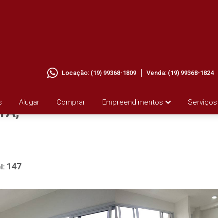
Locação:
(19) 99368-1809
Venda:
(19) 99368-1824
ALUGAR
s
Alugar
Comprar
Empreendimentos
Serviços
TA,
147
l: