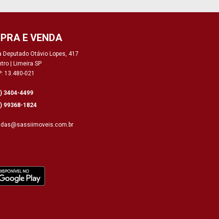
PRA E VENDA
 Deputado Otávio Lopes, 417
tro | Limeira SP
: 13.480-021
9) 3404-4499
9) 99368-1824
ndas@sassiimoveis.com.br