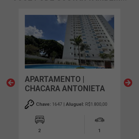
EM 
APARTAMENTO |
AP
A
CHACARA ANTONIETA
CH
00
Chave:
1647 |
Aluguel:
R$1.800,00
2
1