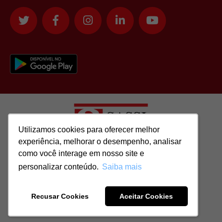
Utilizamos cookies para oferecer melhor
Utilizamos cookies para oferecer melhor
experiência, melhorar o desempenho, analisar
experiência, melhorar o desempenho, analisar
como você interage em nosso site e
como você interage em nosso site e
Todos os direitos reservados para: SASSI IMÓVEIS LTDA | CNPJ:
personalizar conteúdo.
personalizar conteúdo.
Saiba mais
Saiba mais
51.417.293/0001-48 | CRECI: J-04970/1
Recusar Cookies
Recusar Cookies
Aceitar Cookies
Aceitar Cookies