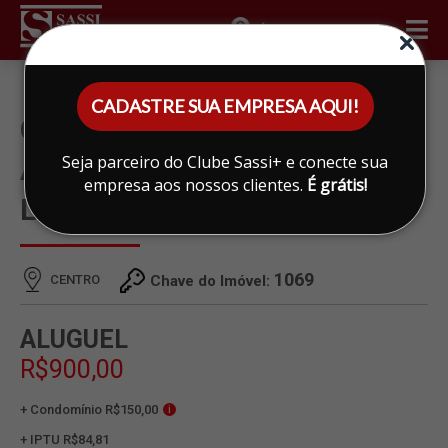
ÁREA DO CLIENTE
CADASTRE SUA EMPRESA AQUI!
CONJUNTO SALAS PARA
Seja parceiro do Clube Sassi+ e conecte sua
ALUGAR EM CENTRO,
empresa aos nossos clientes.
É grátis!
LIMEIRA
1069
CENTRO
Chave do Imóvel:
ALUGUEL
R$900,00
+ Condomínio R$150,00
i
+ IPTU R$84,81