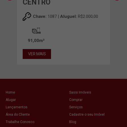
CENTRO
CE
00
Chave:
1087 |
Aluguel:
R$2.000,00
91,00m²
56
VER MAIS
VE
Home
Sassi Imóveis
Alugar
Comprar
Lançamentos
Serviços
Área do Cliente
Cadastre o seu Imóvel
Trabalhe Conosco
Blog