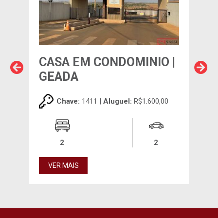
O |
CASA EM CONDOMINIO |
CA
GEADA
GE
,00
Chave:
1411 |
Aluguel:
R$1.600,00
2
2
VER MAIS
VE