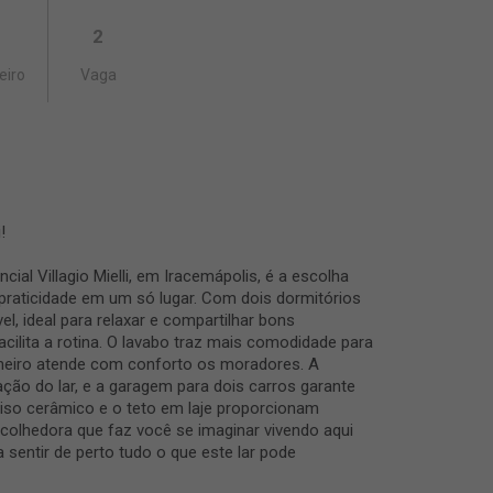
2
eiro
Vaga
!
ial Villagio Mielli, em Iracemápolis, é a escolha
praticidade em um só lugar. Com dois dormitórios
, ideal para relaxar e compartilhar bons
ilita a rotina. O lavabo traz mais comodidade para
anheiro atende com conforto os moradores. A
ação do lar, e a garagem para dois carros garante
iso cerâmico e o teto em laje proporcionam
colhedora que faz você se imaginar vivendo aqui
 sentir de perto tudo o que este lar pode