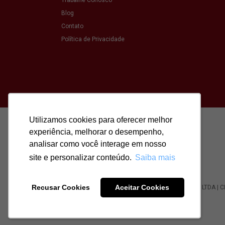
Trabalhe Conosco
Blog
Contato
Política de Privacidade
Utilizamos cookies para oferecer melhor
Utilizamos cookies para oferecer melhor
experiência, melhorar o desempenho,
experiência, melhorar o desempenho,
analisar como você interage em nosso
analisar como você interage em nosso
site e personalizar conteúdo.
site e personalizar conteúdo.
Saiba mais
Saiba mais
Recusar Cookies
Recusar Cookies
Aceitar Cookies
Aceitar Cookies
Todos os direitos reservados para: SASSI IMÓVEIS LTDA | 