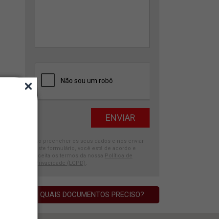
Ao preencher os seus dados e nos enviar
este formulário, você está de acordo e
aceita os termos da nossa
Política de
Privacidade (LGPD)
.
QUAIS DOCUMENTOS PRECISO?