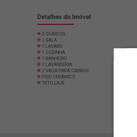
Detalhes do Imóvel
2 QUARTOS
1 SALA
1 LAVABO
1 COZINHA
1 BANHEIRO
1 LAVANDERIA
2 VAGA PARA CARROS
PISO CERÂMICO
TETO LAJE