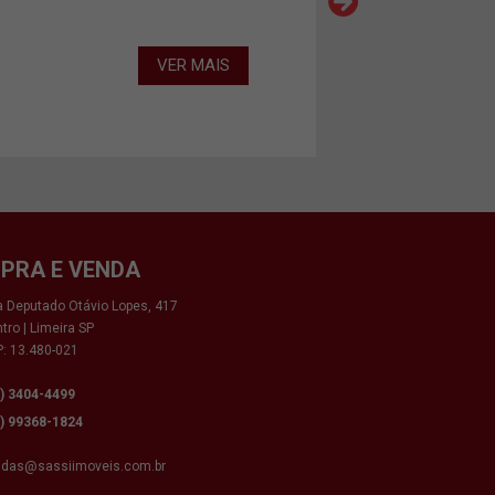
VER MAIS
PRA E VENDA
 Deputado Otávio Lopes, 417
tro | Limeira SP
: 13.480-021
9) 3404-4499
9) 99368-1824
ndas@sassiimoveis.com.br