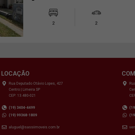
2
2
LOCAÇÃO
COM
Rua Deputado Otávio Lopes, 427
Rua
Centro | Limeira SP
Cen
CEP: 13.480-021
CEP
(19) 3404-4499
(1
(19) 99368-1809
(1
aluguel@sassiimoveis.com.br
ve