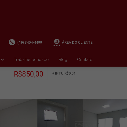
(19) 3404-4499
ÁREA DO CLIENTE
Trabalhe conosco
Blog
Contato
ALUGUEL
+ Condomínio R$0,00
i
R$850,00
+ IPTU R$0,01