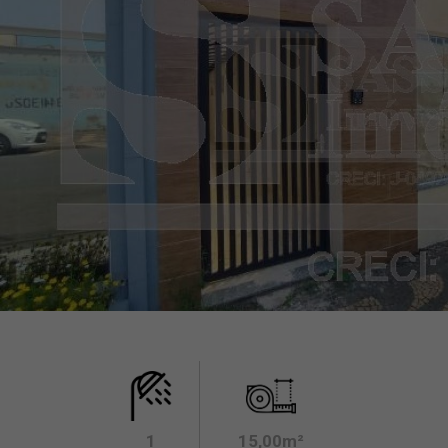
1
15,00m²