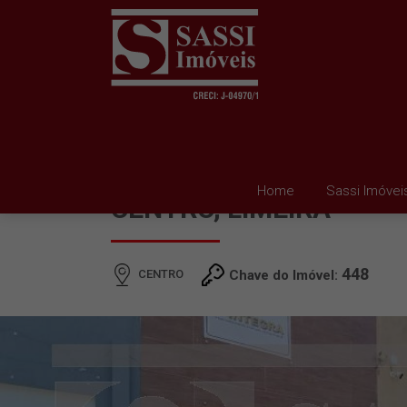
SALA PARA ALUGAR E
Home
Sassi Imóvei
CENTRO, LIMEIRA
448
CENTRO
Chave do Imóvel: