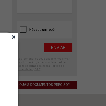
Ao preencher os seus dados e nos enviar
este formulário, você está de acordo e
aceita os termos da nossa
Política de
Privacidade (LGPD)
.
QUAIS DOCUMENTOS PRECISO?