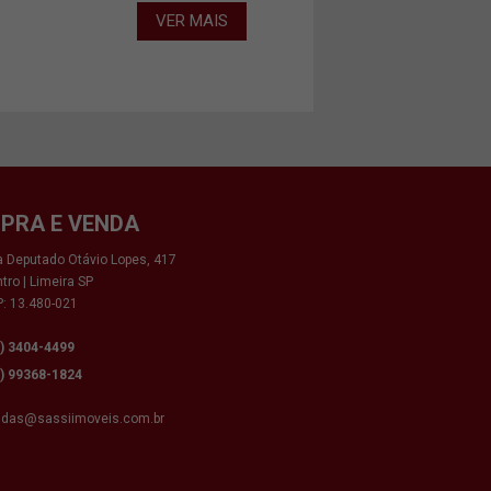
VER MAIS
PRA E VENDA
 Deputado Otávio Lopes, 417
tro | Limeira SP
: 13.480-021
9) 3404-4499
9) 99368-1824
ndas@sassiimoveis.com.br