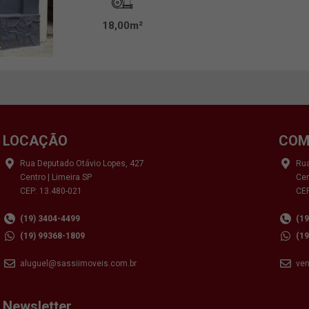
18,00m²
LOCAÇÃO
COM
Rua Deputado Otávio Lopes, 427
Rua
Centro | Limeira SP
Cen
CEP: 13.480-021
CEP
(19) 3404-4499
(1
(19) 99368-1809
(1
aluguel@sassiimoveis.com.br
ve
Newsletter