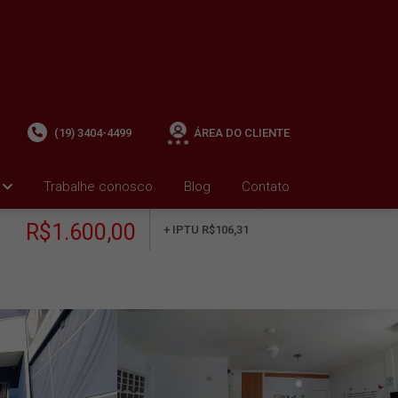
(19) 3404-4499
ÁREA DO CLIENTE
Trabalhe conosco
Blog
Contato
ALUGUEL
+ Condomínio R$0,00
i
R$1.600,00
+ IPTU R$106,31