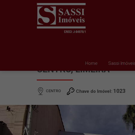
SALA PARA ALUGAR E
Home
Sassi Imóvei
CENTRO, LIMEIRA
1023
CENTRO
Chave do Imóvel: