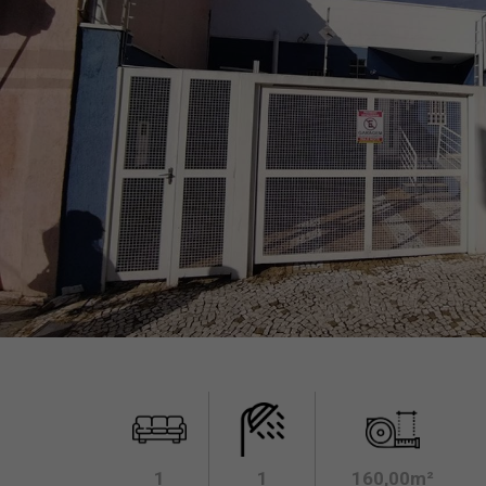
1
1
160,00m²