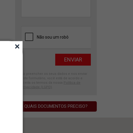
Ao preencher os seus dados e nos enviar
este formulário, você está de acordo e
aceita os termos da nossa
Política de
Privacidade (LGPD)
.
QUAIS DOCUMENTOS PRECISO?