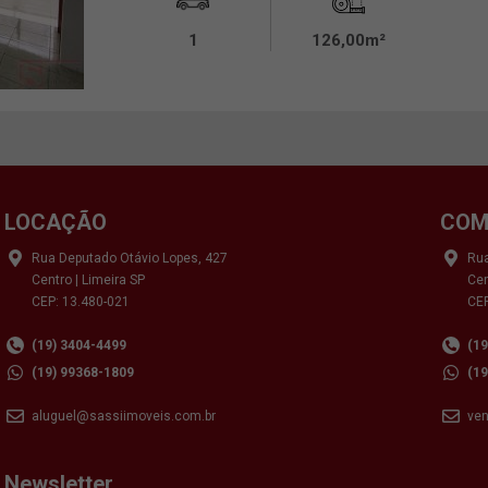
1
126,00m²
LOCAÇÃO
COM
Rua Deputado Otávio Lopes, 427
Rua
Centro | Limeira SP
Cen
CEP: 13.480-021
CEP
(19) 3404-4499
(1
(19) 99368-1809
(1
aluguel@sassiimoveis.com.br
ve
Newsletter