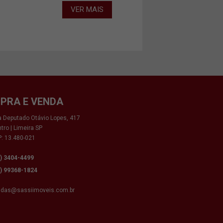
VER MAIS
PRA E VENDA
 Deputado Otávio Lopes, 417
tro | Limeira SP
: 13.480-021
9) 3404-4499
9) 99368-1824
ndas@sassiimoveis.com.br