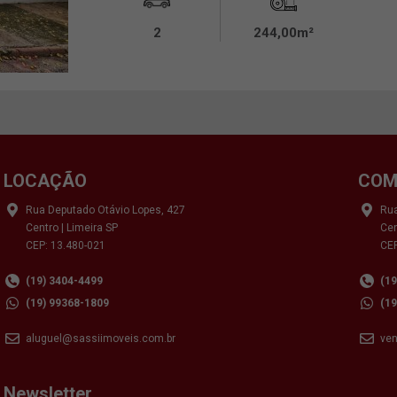
2
244,00m²
LOCAÇÃO
COM
Rua Deputado Otávio Lopes, 427
Rua
Centro | Limeira SP
Cen
CEP: 13.480-021
CEP
(19) 3404-4499
(1
(19) 99368-1809
(1
aluguel@sassiimoveis.com.br
ve
Newsletter