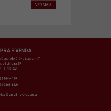
VER MAIS
PRA E VENDA
 Deputado Otávio Lopes, 417
tro | Limeira SP
: 13.480-021
9) 3404-4499
9) 99368-1824
ndas@sassiimoveis.com.br