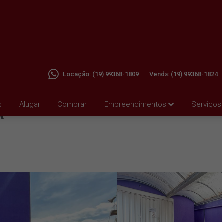
Locação:
(19) 99368-1809
Venda:
(19) 99368-1824
AR EM
s
Alugar
Comprar
Empreendimentos
Serviços
A
4