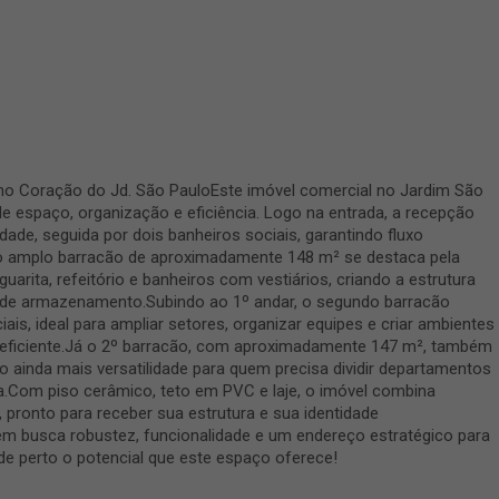
 no Coração do Jd. São PauloEste imóvel comercial no Jardim São
 espaço, organização e eficiência. Logo na entrada, a recepção
dade, seguida por dois banheiros sociais, garantindo fluxo
, o amplo barracão de aproximadamente 148 m² se destaca pela
uarita, refeitório e banheiros com vestiários, criando a estrutura
 ou de armazenamento.Subindo ao 1º andar, o segundo barracão
is, ideal para ampliar setores, organizar equipes e criar ambientes
 eficiente.Já o 2º barracão, com aproximadamente 147 m², também
 ainda mais versatilidade para quem precisa dividir departamentos
a.Com piso cerâmico, teto em PVC e laje, o imóvel combina
, pronto para receber sua estrutura e sua identidade
m busca robustez, funcionalidade e um endereço estratégico para
 de perto o potencial que este espaço oferece!