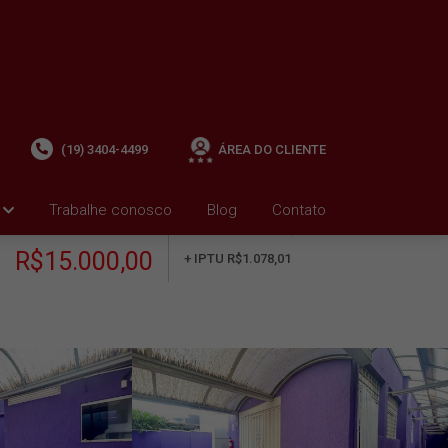
(19) 3404-4499
ÁREA DO CLIENTE
Trabalhe conosco
Blog
Contato
ALUGUEL
+ Condomínio R$0,00
i
R$15.000,00
+ IPTU R$1.078,01