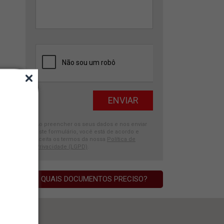
Ao preencher os seus dados e nos enviar
este formulário, você está de acordo e
aceita os termos da nossa
Política de
Privacidade (LGPD)
.
QUAIS DOCUMENTOS PRECISO?