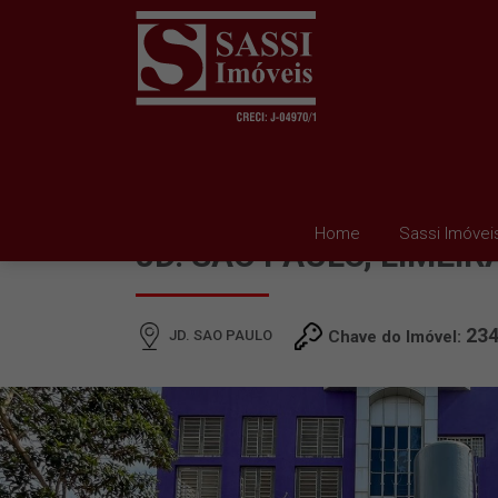
BARRACÃO PARA ALUG
Home
Sassi Imóvei
JD. SAO PAULO, LIMEIR
23
JD. SAO PAULO
Chave do Imóvel: