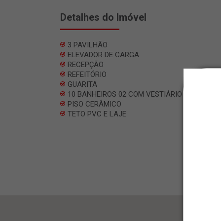
Detalhes do Imóvel
3 PAVILHÃO
ELEVADOR DE CARGA
RECEPÇÃO
REFEITÓRIO
GUARITA
10 BANHEIROS 02 COM VESTIÁRIO
PISO CERÂMICO
TETO PVC E LAJE