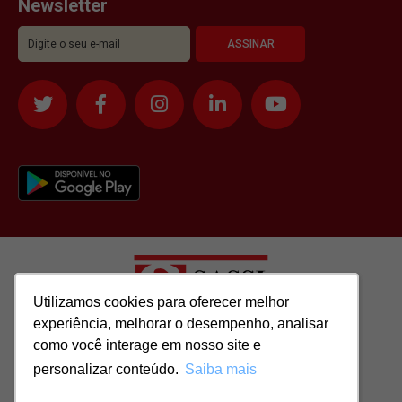
Newsletter
Utilizamos cookies para oferecer melhor
Utilizamos cookies para oferecer melhor
experiência, melhorar o desempenho, analisar
experiência, melhorar o desempenho, analisar
como você interage em nosso site e
como você interage em nosso site e
Todos os direitos reservados para: SASSI IMÓVEIS LTDA | CNPJ:
personalizar conteúdo.
personalizar conteúdo.
Saiba mais
Saiba mais
51.417.293/0001-48 | CRECI: J-04970/1