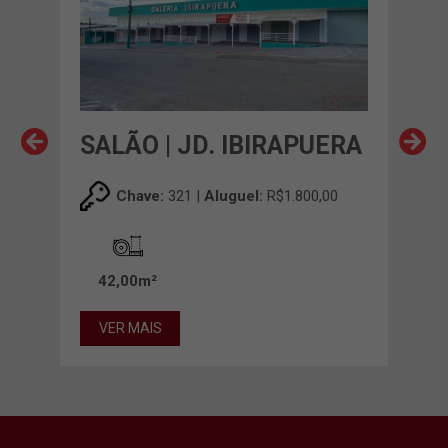
ERA
SALÃO | JD. IBIRAPUERA
SAL
0
Chave:
321 |
Aluguel:
R$1.800,00
42,00m²
20
VER MAIS
VE