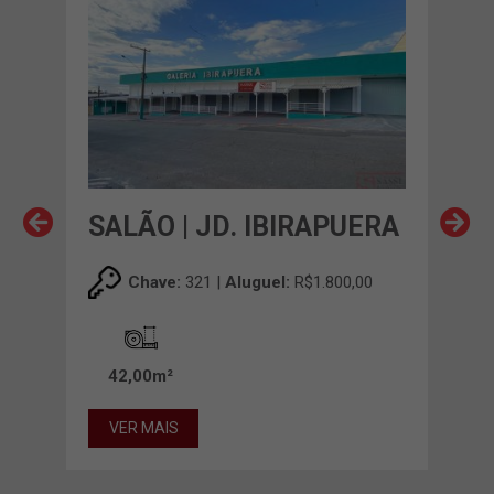
ERA
SALÃO | JD. IBIRAPUERA
SAL
0
Chave:
321 |
Aluguel:
R$1.800,00
42,00m²
55
VER MAIS
VE