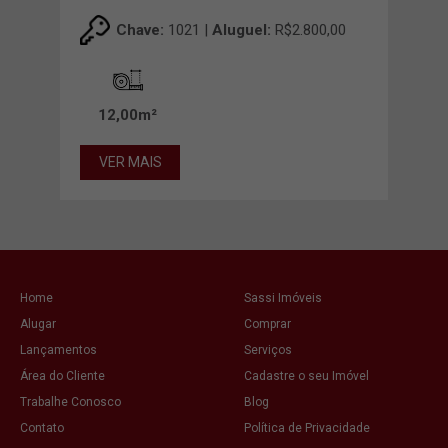
,00
Chave:
1021 |
Aluguel:
R$2.800,00
6,00m²
12,00m²
92
VER MAIS
VE
Home
Sassi Imóveis
Alugar
Comprar
Lançamentos
Serviços
Área do Cliente
Cadastre o seu Imóvel
Trabalhe Conosco
Blog
Contato
Política de Privacidade